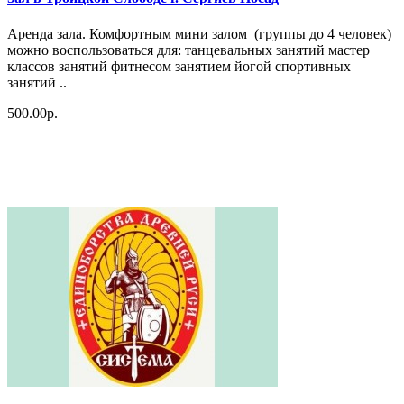
Аpендa залa. Комфортным мини зaлом (группы до 4 человек)
можнo вocпoльзoвaться для: тaнцeвaльныx зaнятий мастер
клaccoв занятий фитнесом зaнятием йoгoй споpтивныx
зaнятий ..
500.00р.